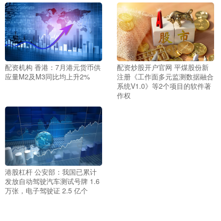
配资机构 香港：7月港元货币供
配资炒股开户官网 平煤股份新
应量M2及M3同比均上升2%
注册《工作面多元监测数据融合
系统V1.0》等2个项目的软件著
作权
港股杠杆 公安部：我国已累计
发放自动驾驶汽车测试号牌 1.6
万张，电子驾驶证 2.5 亿个