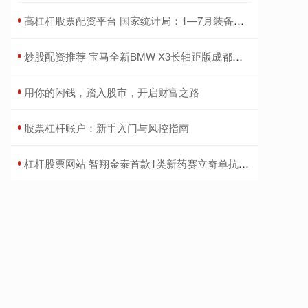
​高杠杆股票配资平台 国家统计局：1—7月装备制造业利润同比增长6.1%
​炒股配资推荐 宝马全新BMW X3长轴距版成都车展全球首发
​用你的闲钱，踏入股市，开启财富之路
​股票杠杆账户：新手入门与风控指南
​杠杆股票网站 智翔金泰首款1类新药赛立奇单抗注射液获批上市