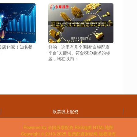
关店14家！知名餐
好的，这里有几个围绕“白银配资
布
平台”关键词、符合SEO要求的标
题，均在以内：
股票线上配资
Powered by
全国股票配资
RSS地图
HTML地图
Copyright
© 2013-2025
股票配资财经网
版权所有