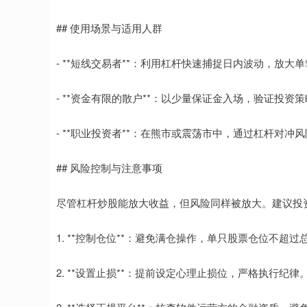
## 使用场景与适用人群
- **短线交易者**：利用杠杆快速捕捉日内波动，放大
- **资金有限的散户**：以少量保证金入场，验证投资
- **职业投资者**：在熊市或震荡市中，通过杠杆对冲
## 风险控制与注意事项
尽管杠杆炒股能放大收益，但风险同样被放大。建议投
1. **控制仓位**：避免满仓操作，单只股票仓位不超过
2. **设置止损**：提前设定心理止损位，严格执行纪律