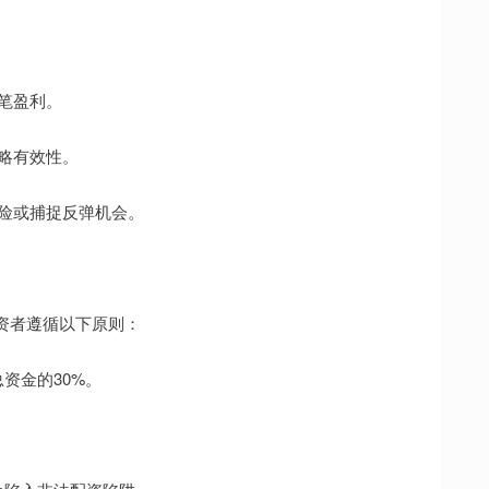
单笔盈利。
策略有效性。
风险或捕捉反弹机会。
资者遵循以下原则：
总资金的30%。
。