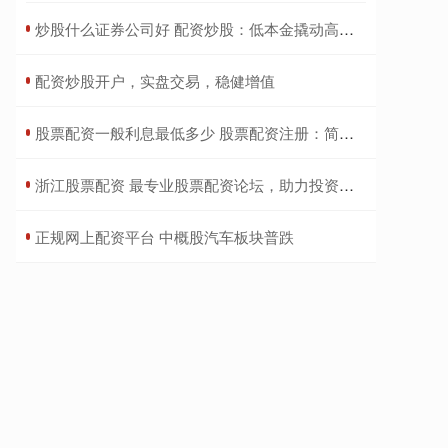
​炒股什么证券公司好 配资炒股：低本金撬动高收益，谨慎入场
​配资炒股开户，实盘交易，稳健增值
​股票配资一般利息最低多少 股票配资注册：简单步骤加入投资行列
​浙江股票配资 最专业股票配资论坛，助力投资者财富增值
​正规网上配资平台 中概股汽车板块普跌