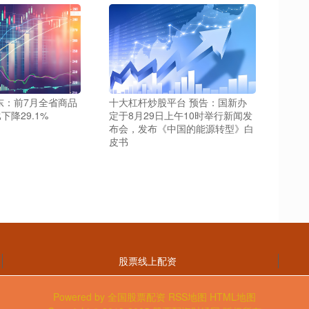
东：前7月全省商品
十大杠杆炒股平台 预告：国新办
降29.1%
定于8月29日上午10时举行新闻发
布会，发布《中国的能源转型》白
皮书
股票线上配资
Powered by
全国股票配资
RSS地图
HTML地图