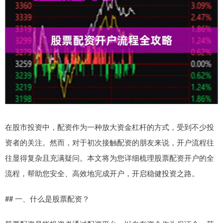
在股市投资中，配资作为一种放大资金杠杆的方式，受到不少投
资者的关注。然而，对于初次接触配资的朋友来说，开户流程往
往显得复杂且充满疑问。本文将为您详细梳理股票配资开户的全
流程，帮助您安全、高效地完成开户，开启稳健投资之路。
## 一、什么是股票配资？