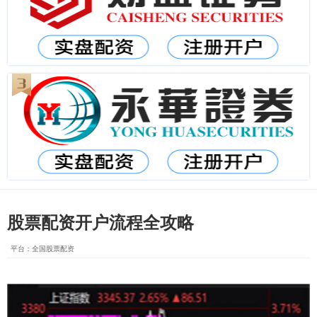
股票配资开户流程全攻略
平台：全国股票配资