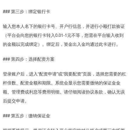
### 第三步：绑定银行卡
输入您本人名下的银行卡号、开户行信息，并进行小额打款验证
（平台会向您的银行卡转入0.01-1元不等，您需在平台输入收到
的金额以完成绑定）。绑定后，资金出入金均通过此卡进行。
### 第四步：选择配资方案
登录账户后，进入“配资申请”或“我要配资”页面，选择您需要的杠
杆倍数、配资金额和期限。系统会显示您需要缴纳的保证金金
额、管理费或利息等费用明细。请仔细阅读协议条款，确认无误
后提交申请。
### 第五步：缴纳保证金