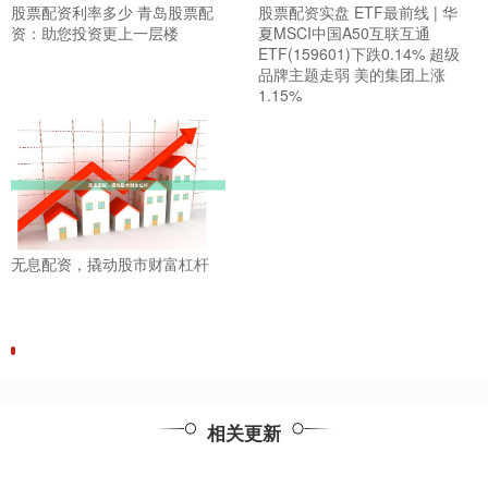
股票配资利率多少 青岛股票配
股票配资实盘 ETF最前线 | 华
资：助您投资更上一层楼
夏MSCI中国A50互联互通
ETF(159601)下跌0.14% 超级
品牌主题走弱 美的集团上涨
1.15%
无息配资，撬动股市财富杠杆
相关更新