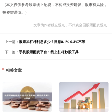
（本文仅供参考股票线上配资，不构成投资建议。股市有风险，
投资需谨慎。）
文章为作者独立观点，不代表全国股票配资观点
上一篇：
股票加杠杆利息多少？日息0.1%-0.3%不等
下一篇：
手机股票配资平台：线上杠杆炒股工具
相关文章