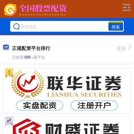
搜索
正规配资平台排行
更多
已收录
999
+家平台