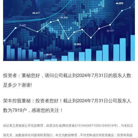
投资者：董秘您好，请问公司截止到2024年7月31日的股东人数
是多少？谢谢!
荣丰控股董秘：投资者您好！截止到2024年7月31日公司股东人
数为7919户，感谢您的关注！
由证券之星根据公开信息整理，由算法生成(网信算备310104345710301240019号)，与本站立
场无关，如数据存在问题请联系我们。本文为数据整理，不对您构成任何投资建议，投资有风险