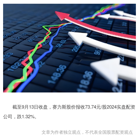
截至9月13日收盘，赛力斯股价报收73.74元/股2024实盘配资
公司，跌1.32%。
文章为作者独立观点，不代表全国股票配资观点