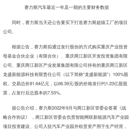
赛力斯汽车最近一年及一期的主要财务数据
同时，赛力斯当天还公告要买下打造赛力斯超级工厂的项目
公司。
根据公告，赛力斯拟通过发行股份的方式购买重庆产业投资
母基金合伙企业（有限合伙）、重庆两江新区开发投资集团有限
公司、重庆两江新区产业发展集团有限公司持有的重庆两江新区
龙盛新能源科技有限责任公司（以下简称“龙盛新能源”）100%股
权。交易总价81.64亿元，以66.39元/股的价格发行约1.23亿股股
票，占发行后总股本的7.53%。
据公告介绍，赛力斯2022年9月与两江新区管委会签署《战
略合作协议》 ，两江新区管委会负责智能网联新能源汽车产业园
项目投资建设、公司入驻汽车产业园并租赁资产用于生产经营，