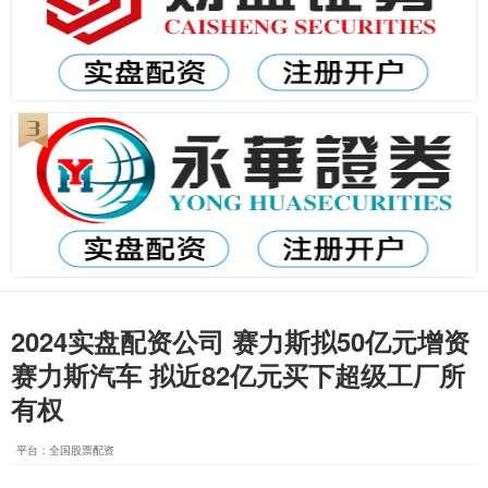
2024实盘配资公司 赛力斯拟50亿元增资
赛力斯汽车 拟近82亿元买下超级工厂所
有权
平台：全国股票配资