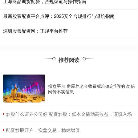
上海商品期货配资，合规渠道与操作指南
最新股票配资平台点评：2025安全合规排行与避坑指南
深圳股票配资网：正规平台推荐
推荐阅读
操盘平台 房屋养老金收费标准确定?假的 勿信
网传不实信息
​炒股什么证券公司好 配资炒股：低本金撬动高收益，谨慎入场
​配资炒股开户，实盘交易，稳健增值